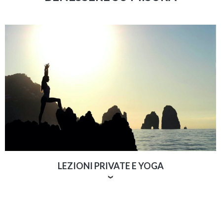
mozzafiato per occasioni speciali e indirizzi segreti
conosciuti solo dai locali. Capri360 rende possibile
l’impossibile: prenotazioni last-minute in ristoranti al
completo, accessi VIP alle suite più esclusive di Capri e
della Costiera, ed esperienze culinarie irripetibili.
Contatta il nostro Lifestyle Coordinator, a qualsiasi ora
del giorno e della notte, per trasformare i tuoi desideri
in realtà.
LEZIONI PRIVATE E YOGA
Offriamo lezioni private di yoga e pilates direttamente
nella tua villa, con insegnanti qualificati. Su richiesta,
possiamo organizzare anche weekend di yoga retreat,