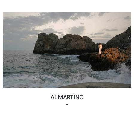
tradizione che ha il suono di Scialapopolo, la più famosa
banda folcloristica dell’isola. Indossando i costumi tipici
la banda si esibisce in canti e balli popolari suonando
tamburelli, mandolini, nacchere e altri antichi
strumenti.
AL MARTINO
Musicista e compositore nato e cresciuto a Capri: la
sua musica trae ispirazione dai suoni dell’isola fino ad
abbracciare il mondo intero in una visione globale
dell’arte. Suona diversi strumenti, alcuni dei quali