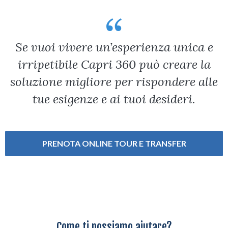
abbinati a uno chef dedicato che propone cucina
salutare e/o vegana. Per chi desidera un'esperienza
fitness completa, mettiamo a disposizione personal
trainer per allenamenti su misura, percorsi di trekking
Se vuoi vivere un’esperienza unica e
panoramici alla scoperta dell’isola e persino una
irripetibile Capri 360 può creare la
palestra attrezzata a bordo degli yacht più esclusivi.
Un’offerta benessere a 360°, per ritrovare equilibrio,
soluzione migliore per rispondere alle
energia e forma fisica durante la tua vacanza.
tue esigenze e ai tuoi desideri.
PRENOTA ONLINE TOUR E TRANSFER
Come ti possiamo aiutare?