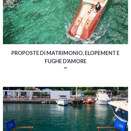
PROPOSTE DI MATRIMONIO, ELOPEMENT E
FUGHE D'AMORE
Vuoi regalare una sorpresa esclusiva alla tua dolce
metà? Con il nostro supporto potrai lasciarla davvero a
bocca aperta!
Serenate in mezzo al mare, proposte di
matrimonio all'interno di grotte marine, cene in
location esclusive
... le possibilità sono infinte!
Possiamo anche organizzare party indimenticabili a
bordo o in altre location con dee-jay, animazione, bar e
tutto quello che serve per divertirsi come si deve e
celebrare il tuo amore!