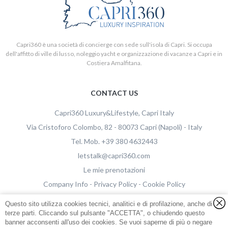
Capri360 è una società di concierge con sede sull'isola di Capri. Si occupa
dell'affitto di ville di lusso, noleggio yacht e organizzazione di vacanze a Capri e in
Costiera Amalfitana.
CONTACT US
Capri360
Luxury&Lifestyle, Capri Italy
Via Cristoforo Colombo, 82
-
80073
Capri
(Napoli)
-
Italy
Tel.
Mob.
+39 380 4632443
letstalk@capri360.com
Capri360 S.R.L.S a socio unico
Le mie prenotazioni
P.IVA e CF:
08614501214
Company Info
-
Privacy Policy
-
Cookie Policy
Viale Gramsci 15, Napoli - 80073 Capri (Napoli) - Italy
Questo sito utilizza cookies tecnici, analitici e di profilazione, anche di
terze parti. Cliccando sul pulsante "ACCETTA", o chiudendo questo
banner acconsenti all'uso dei cookies. Se vuoi saperne di più o negare