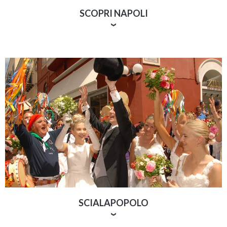
SCOPRI NAPOLI
Il nuovo progetto del gruppo guidato da Gianni
Tedesco, celebra Napoli con esperienze luxury su
misura. Tour in barca privata dal Castel dell’Ovo a
Posillipo, Marechiaro e la Baia di Trentaremi, con soste
bagno, aperitivi e panorami mozzafiato. Un modo
esclusivo e autentico di vivere la città dal mare, tra
cultura, eleganza e lifestyle italiano. Itinerari anche
verso Capri, Ischia e Procida, per un lusso firmato
Capri360.
SCIALAPOPOLO
Capri non è solo lusso, Capri è anche tradizione, una