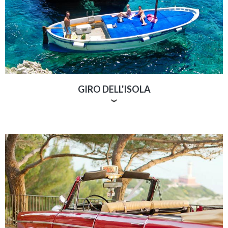
GIRO DELL'ISOLA
Non c’è modo più emozionante di scoprire Capri se
non via mare, navigando lungo la costa alla scoperta
delle sue grotte, fermandosi per un tuffo nelle acque
incontaminate e cristalline e vistando la Grotta
Azzurra. Capri 360 offre per i suoi ospiti gli iconici
gozzi in legno, ideali per rilassarsi e godere del
panorama, ma anche
veloci motoscafi e lussuosi yacht
.
Scegli la tua barca ideale e parti alla scoperta dell’isola
dei Faraglioni.