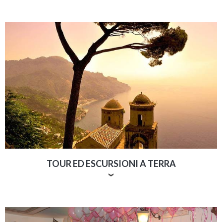
Che sia un giro in barca intorno l'isola di Capri o una
lunga crociera nel mediterraneo, possiamo
organizzare noi tutto.
Costruiamo l'itinerario,
scegliamo con te la barca più adatta e curiamo ogni
dettagli
per il tuo divertimento a bordo.
Le possibili destinazioni:
Capri e la Costiera Amalfitana
Sardegna
Grecia
Baleari... e tutto il Mediterraneo
Scopri di più su https://boatsarounditaly.com/
TOUR ED ESCURSIONI A TERRA
Non solo mare: possiamo occuparci di organizzare
escursioni e tour in tutta Italia
con particolare
attenzione alla Costiera Amalfitana con i borghi di
Positano, Amalfi e Ravello, Pompei, Ercolano, Napoli e il