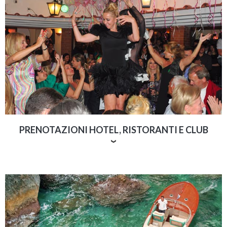
Vesuvio. Oltre che le classiche visite culturali
proponiamo anche scuole di cucina, wine-tour,
itinerari tematici e shopping tour
. Tutti i nostri
autisti parlano perfettamente inglese e a loro
possiamo affiancare una guida turistica professionale o
un personal shopper.
PRENOTAZIONI HOTEL, RISTORANTI E CLUB
Un ingresso prioritario e senza file nel club più ambito
della folle movida caprese? Un tavolo vista mare nel
ristorante più richiesto? Una suite da prenotare last-
minute nel pieno dell'estate?
Con Capri 360 non è più
un problema
. Chiedi il nostro aiuto tutte le porte si
apriranno...