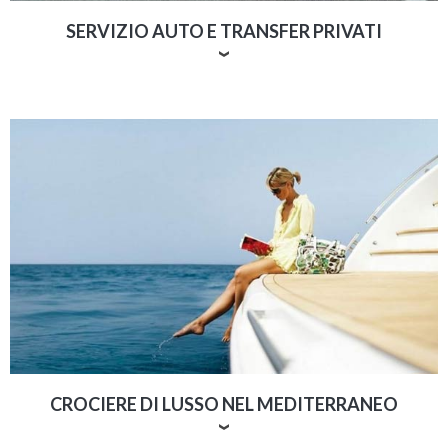
SERVIZIO AUTO E TRANSFER PRIVATI
Capri 360 si occupa di logistica e
trasferimenti
esclusivi con auto di lusso
, motoscafi ed elicotteri.
Siamo specializzati nell’organizzazione di collegamenti
su misura per Capri, Ischia, Procida e le principali
località della Costiera Amalfitana, con partenze da
Napoli, Roma e altre città di partenza. Sali a bordo di
una delle nostre imbarcazioni di lusso, lasciati
accogliere da un aperitivo di benvenuto e inizia la tua
vacanza all’insegna del comfort e dell’eleganza.
CROCIERE DI LUSSO NEL MEDITERRANEO