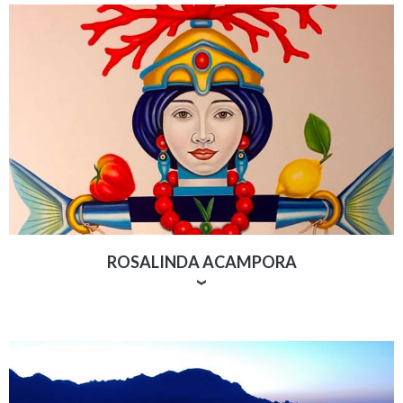
Un uomo che ha il mare e la libertà nella propria arte.
Gran parte delle sue opere sono attualmente esposte
nella galleria d'arte del prestigioso
Capri Palace Hotel
.
Il Maestro, Paolo Sandulli, vive lavora ed opera
all'interno di una Torre che ha davanti a sé solo una
cosa: il mare.
ROSALINDA ACAMPORA
Questa artista di Sorrento si fa subito riconoscere per
lo stile unico delle sue creazioni: forme e colori che
parlano del Sud Italia. Realizza non solo opere d’arte,
ma anche oggetti per la casa dipinti a mano come
bicchieri, piatti, vasi e teste decorative.