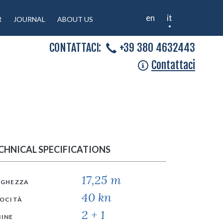
en
it
R
JOURNAL
ABOUT US
CONTATTACI:
+39 380 4632443
Contattaci
CHNICAL SPECIFICATIONS
17,25 m
NGHEZZA
40 kn
LOCITÀ
2 + 1
BINE