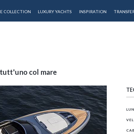
TE COLLECTION
LUXURY YACHTS
INSPIRATION
TRANSFE
 tutt'uno col mare
TE
LU
VE
CA