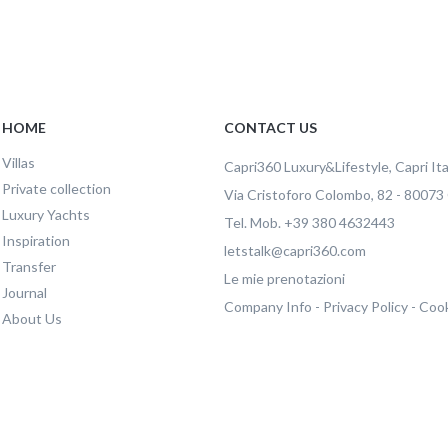
HOME
CONTACT US
Villas
Capri360
Luxury&Lifestyle, Capri Ita
Private collection
Via Cristoforo Colombo, 82
-
80073
Luxury Yachts
Tel.
Mob.
+39 380 4632443
Inspiration
letstalk@capri360.com
Transfer
Capri360 S.R.L.S a socio unico
Le mie prenotazioni
Journal
P.IVA e CF:
08614501214
Company Info
-
Privacy Policy
-
Cook
Viale Gramsci 15, Napoli - 80073 Capri (Napo
About Us