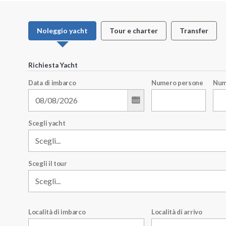
Noleggio yacht
Tour e charter
Transfer
Richiesta Yacht
Data di imbarco
Numero persone
Num
Scegli yacht
Scegli il tour
Località di imbarco
Località di arrivo