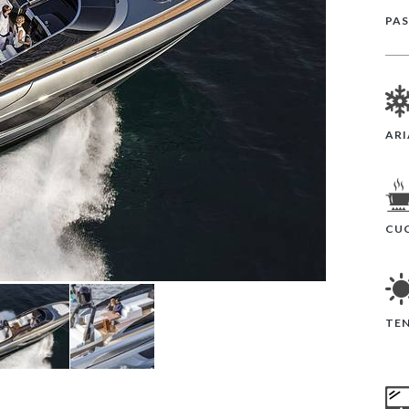
PAS
AR
CU
TE