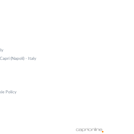
ly
Capri
(Napoli)
-
Italy
ie Policy
li) - Italy