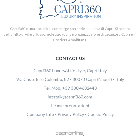
Capri360 è una società di concierge con sede sull'isola di Capri. Si occupa
dell'affitto di ville di lusso, noleggio yacht e organizzazione di vacanze a Capri e in
Costiera Amalfitana.
CONTACT US
Capri360
Luxury&Lifestyle, Capri Italy
Via Cristoforo Colombo, 82
-
80073
Capri
(Napoli)
-
Italy
Tel.
Mob.
+39 380 4632443
letstalk@capri360.com
Capri360 S.R.L.S a socio unico
Le mie prenotazioni
P.IVA e CF:
08614501214
Company Info
-
Privacy Policy
-
Cookie Policy
Viale Gramsci 15, Napoli - 80073 Capri (Napoli) - Italy